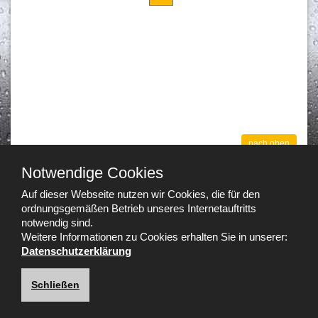
nach oben
Notwendige Cookies
Auf dieser Webseite nutzen wir Cookies, die für den
Sitemap
Datenschutz
Impressum
Login
ordnungsgemäßen Betrieb unseres Internetauftritts
notwendig sind.
Rolladenbau GmbH - Luber & Partner | Fürstätt 10 |
Weitere Informationen zu Cookies erhalten Sie in unserer:
83024 Rosenheim
Datenschutzerklärung
Telefon:
08031 32185
| Fax: 08031 37179 |
info@rolladenbau-
luber.de
Schließen